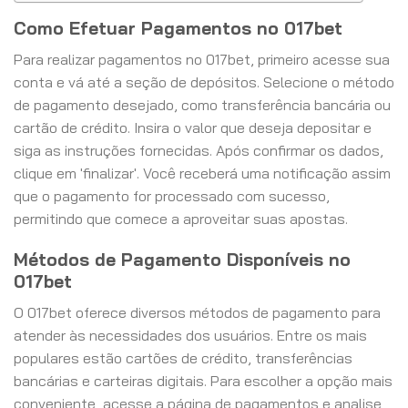
Como Efetuar Pagamentos no 017bet
Para realizar pagamentos no 017bet, primeiro acesse sua
conta e vá até a seção de depósitos. Selecione o método
de pagamento desejado, como transferência bancária ou
cartão de crédito. Insira o valor que deseja depositar e
siga as instruções fornecidas. Após confirmar os dados,
clique em 'finalizar'. Você receberá uma notificação assim
que o pagamento for processado com sucesso,
permitindo que comece a aproveitar suas apostas.
Métodos de Pagamento Disponíveis no
017bet
O 017bet oferece diversos métodos de pagamento para
atender às necessidades dos usuários. Entre os mais
populares estão cartões de crédito, transferências
bancárias e carteiras digitais. Para escolher a opção mais
conveniente, acesse a página de pagamentos e analise