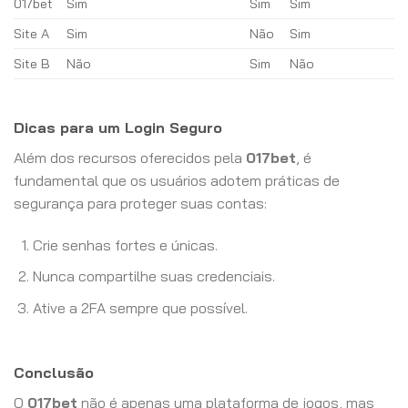
017bet
Sim
Sim
Sim
Site A
Sim
Não
Sim
Site B
Não
Sim
Não
Dicas para um Login Seguro
Além dos recursos oferecidos pela
017bet
, é
fundamental que os usuários adotem práticas de
segurança para proteger suas contas:
Crie senhas fortes e únicas.
Nunca compartilhe suas credenciais.
Ative a 2FA sempre que possível.
Conclusão
O
017bet
não é apenas uma plataforma de jogos, mas