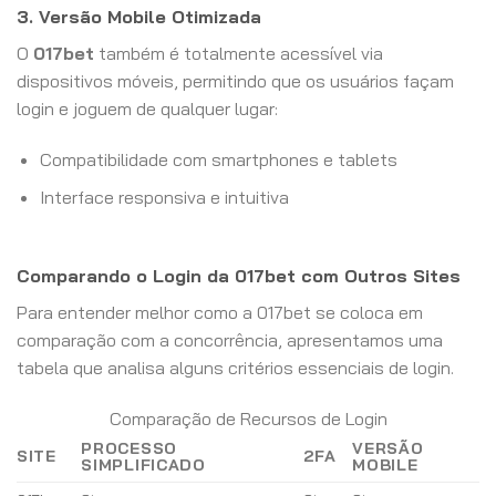
3. Versão Mobile Otimizada
O
017bet
também é totalmente acessível via
dispositivos móveis, permitindo que os usuários façam
login e joguem de qualquer lugar:
Compatibilidade com smartphones e tablets
Interface responsiva e intuitiva
Comparando o Login da 017bet com Outros Sites
Para entender melhor como a 017bet se coloca em
comparação com a concorrência, apresentamos uma
tabela que analisa alguns critérios essenciais de login.
Comparação de Recursos de Login
PROCESSO
VERSÃO
SITE
2FA
SIMPLIFICADO
MOBILE