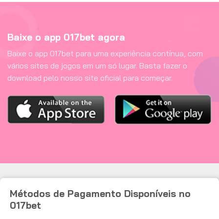
Baixe o app 017bet agora
Baixe o app 017bet para uma experiência contínua, com
vários sites de jogos em um só lugar. Basta fazer o
download pelo nosso site oficial para começar.
Métodos de Pagamento Disponíveis no
017bet