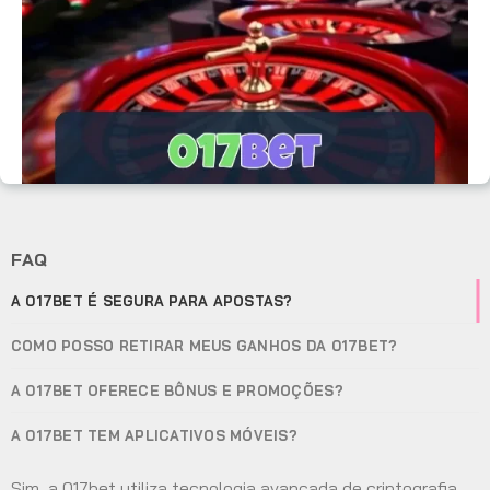
Pagamento
FAQ
Dicas para Utilizar o Suporte 24/7
Eficazmente
A 017BET É SEGURA PARA APOSTAS?
Ao utilizar o suporte 24/7 da 017bet, é importante ser
COMO POSSO RETIRAR MEUS GANHOS DA 017BET?
claro e objetivo ao descrever sua situação. Informe o
A 017BET OFERECE BÔNUS E PROMOÇÕES?
problema de forma detalhada, incluindo screenshots se
necessário. Isso ajuda a equipe a entender sua questão
A 017BET TEM APLICATIVOS MÓVEIS?
rapidamente. Utilize também o histórico de interações
na plataforma para acompanhar seu atendimento. Se o
Sim, a 017bet utiliza tecnologia avançada de criptografia