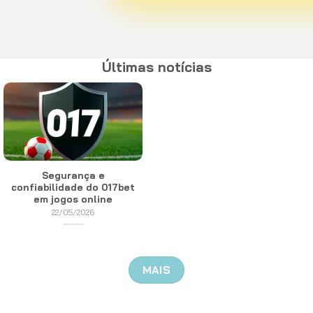
Últimas notícias
Segurança e
confiabilidade do 017bet
em jogos online
22/05/2026
MAIS