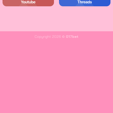
Copyright 2026 ©
017bet
VIP