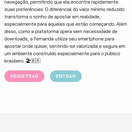
navegação, permitindo que ela encontre rapidamente
suas preferências. O diferencial do valor mínimo reduzido
transforma o sonho de apostar em realidade,
especialmente para aqueles que estão começando. Além
disso, como a plataforma opera sem necessidade de
downloads, a Fernanda utiliza seu smartphone para
apostar onde quiser, sentindo-se valorizada e segura em
um ambiente construído especialmente para o público
brasileiro. 🏖️🇧🇷
REGISTRAR
ENTRAR