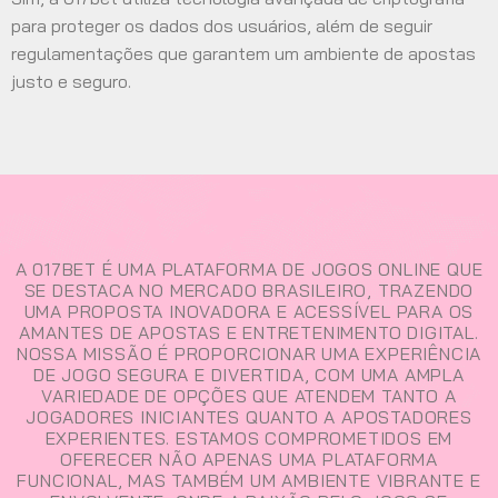
suporte não conseguir resolver rapidamente, você pode
para proteger os dados dos usuários, além de seguir
solicitar uma atualização do status da sua solicitação.
regulamentações que garantem um ambiente de apostas
justo e seguro.
A 017BET É UMA PLATAFORMA DE JOGOS ONLINE QUE
SE DESTACA NO MERCADO BRASILEIRO, TRAZENDO
UMA PROPOSTA INOVADORA E ACESSÍVEL PARA OS
AMANTES DE APOSTAS E ENTRETENIMENTO DIGITAL.
NOSSA MISSÃO É PROPORCIONAR UMA EXPERIÊNCIA
DE JOGO SEGURA E DIVERTIDA, COM UMA AMPLA
VARIEDADE DE OPÇÕES QUE ATENDEM TANTO A
JOGADORES INICIANTES QUANTO A APOSTADORES
EXPERIENTES. ESTAMOS COMPROMETIDOS EM
OFERECER NÃO APENAS UMA PLATAFORMA
FUNCIONAL, MAS TAMBÉM UM AMBIENTE VIBRANTE E