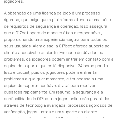
jogadores.
A obtenção de uma licença de jogo é um processo
rigoroso, que exige que a plataforma atenda a uma série
de requisitos de segurança e operação. Isso assegura
que a 017bet opera de maneira ética e responsável,
proporcionando uma experiência segura para todos os
seus usuários. Além disso, a 017bet oferece suporte ao
cliente acessível e eficiente. Em caso de dúvidas ou
problemas, os jogadores podem entrar em contato com a
equipe de suporte que está disponível 24 horas por dia.
Isso é crucial, pois os jogadores podem enfrentar
problemas a qualquer momento, e ter acesso a uma
equipe de suporte confiável é vital para resolver
questões rapidamente. Em resumo, a segurança e a
confiabilidade do 017bet em jogos online são garantidas
através de tecnologia avançada, processos rigorosos de
verificação, jogos justos e um suporte ao cliente